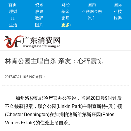
首页
资讯
财经
国内
国际
理财
股票
基金
互联网金融
科技
IT
数码
家居
汽车
旅游
生活
图片
更多+
林肯公园主唱自杀 亲友：心碎震惊
2017-07-21 16:51:07
来源：
加州洛杉矶郡验尸官办公室说，当局20日晨9时过后
不久接获报案，联合公园(Linkin Park)主唱查斯特•贝宁顿
(Chester Bennington)在加州帕洛斯维第斯庄园(Palos
Verdes Estate)的住处上吊自杀。